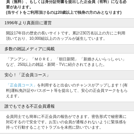
員（無料）、もしくは身分証明書を提出した正会員（有料）になる必
要があります。
(当サイトをご利用頂けるのは20歳以上で独身の方のみとなります)
1996年より真面目に運営
開設17年目の歴史の長いサイトです。累計230万名以上の方にご利用
頂いており、10,000組以上のカップルが誕生しています。
多数の雑誌メディアに掲載
「アンアン」 「ＭＯＲＥ」 「朝日新聞」 「新婚さんいらっしゃい」
など、250以上の雑誌・新聞・TVに紹介されてきました。
安心！「正会員コース」
「正会員コース」
を利用すると出会いのチャンスがアップします！(有
料)運転免許証やパスポート等を提出して、安心の正会員マークをもら
えます。
誰でもできる不正会員通報
会員同士でも簡単に不正会員の報告ができます。密告形式で秘密裏に
対応するので安全です。お互いの会員が通報されないように緊張感を
持って行動することでトラブルを未然に防いでいます。