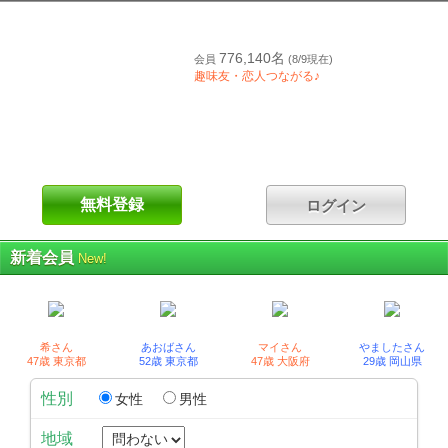
776,140名
会員
(8/9現在)
趣味友・恋人つながる♪
新着会員
New!
希さん
あおばさん
マイさん
やましたさん
47歳 東京都
52歳 東京都
47歳 大阪府
29歳 岡山県
性別
女性
男性
地域