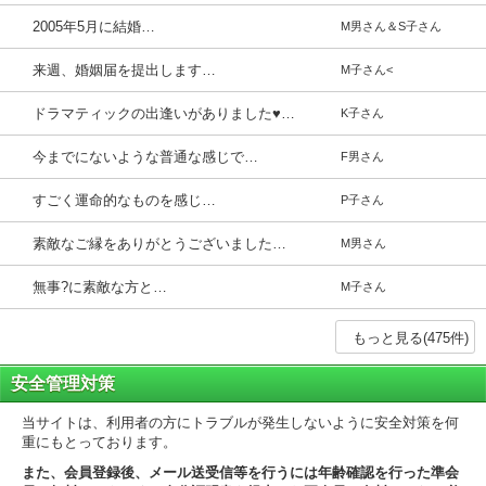
2005年5月に結婚…
M男さん＆S子さん
来週、婚姻届を提出します…
M子さん<
ドラマティックの出逢いがありました♥…
K子さん
今までにないような普通な感じで…
F男さん
すごく運命的なものを感じ…
P子さん
素敵なご縁をありがとうございました…
M男さん
無事?に素敵な方と…
M子さん
安全管理対策
当サイトは、利用者の方にトラブルが発生しないように安全対策を何
重にもとっております。
また、会員登録後、メール送受信等を行うには年齢確認を行った準会